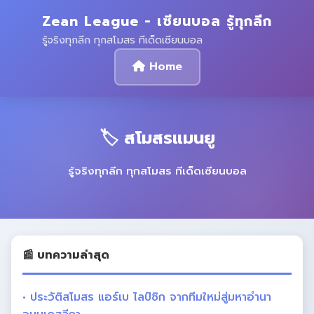
Zean League - เซียนบอล รู้ทุกลีก
รู้จริงทุกลีก ทุกสโมสร ทีเด็ดเซียนบอล
Home
🏷️ สโมสรแมนยู
รู้จริงทุกลีก ทุกสโมสร ทีเด็ดเซียนบอล
📰 บทความล่าสุด
• ประวัติสโมสร แอร์เบ ไลป์ซิก จากทีมใหม่สู่มหาอำนา