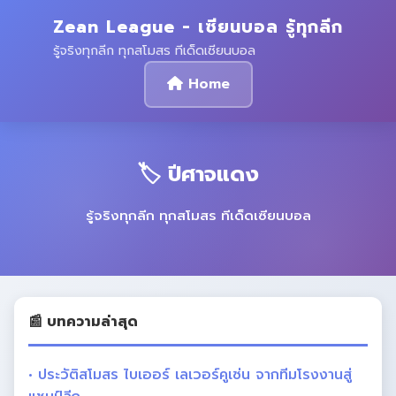
Zean League - เซียนบอล รู้ทุกลีก
รู้จริงทุกลีก ทุกสโมสร ทีเด็ดเซียนบอล
Home
🏷️ ปีศาจแดง
รู้จริงทุกลีก ทุกสโมสร ทีเด็ดเซียนบอล
📰 บทความล่าสุด
• ประวัติสโมสร ไบเออร์ เลเวอร์คูเซ่น จากทีมโรงงานสู่