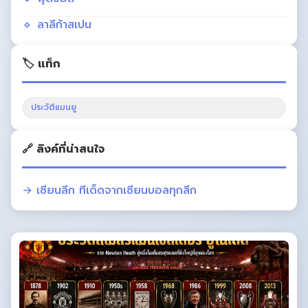
🔹 ลาลีก้าสเปน
🏷️ แท็ก
ประวัติแมนยู
🔗 ลิงค์ที่น่าสนใจ
→ เซียนลีก ทีเด็ดจากเซียนบอลทุกลีก