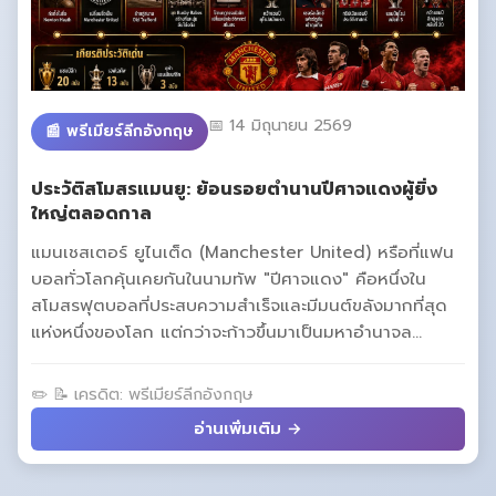
📅 14 มิถุนายน 2569
📰 พรีเมียร์ลีกอังกฤษ
ประวัติสโมสรแมนยู: ย้อนรอยตำนานปีศาจแดงผู้ยิ่ง
ใหญ่ตลอดกาล
แมนเชสเตอร์ ยูไนเต็ด (Manchester United) หรือที่แฟน
บอลทั่วโลกคุ้นเคยกันในนามทัพ "ปีศาจแดง" คือหนึ่งใน
สโมสรฟุตบอลที่ประสบความสำเร็จและมีมนต์ขลังมากที่สุด
แห่งหนึ่งของโลก แต่กว่าจะก้าวขึ้นมาเป็นมหาอำนาจล...
✏️ 📝 เครดิต: พรีเมียร์ลีกอังกฤษ
อ่านเพิ่มเติม →