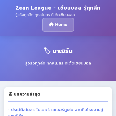
Zean League - เซียนบอล รู้ทุกลีก
รู้จริงทุกลีก ทุกสโมสร ทีเด็ดเซียนบอล
Home
🏷️ บาเยิร์น
รู้จริงทุกลีก ทุกสโมสร ทีเด็ดเซียนบอล
📰 บทความล่าสุด
• ประวัติสโมสร ไบเออร์ เลเวอร์คูเซ่น จากทีมโรงงานสู่